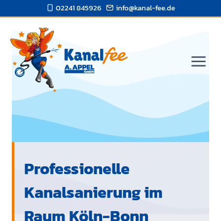
Zum
02241 845926
info@kanal-fee.de
Inhalt
springen
Professionelle
Kanalsanierung im
Raum Köln-Bonn